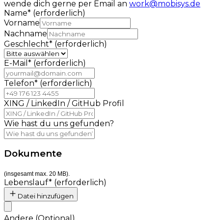
wende dich gerne per Email an
work@mobisys.de
Name
*
(erforderlich)
Vorname
Nachname
Geschlecht
*
(erforderlich)
E-Mail
*
(erforderlich)
Telefon
*
(erforderlich)
XING / LinkedIn / GitHub Profil
Wie hast du uns gefunden?
Dokumente
(insgesamt max. 20 MB).
Lebenslauf
*
(erforderlich)
Datei hinzufügen
Andere
(
Optional
)